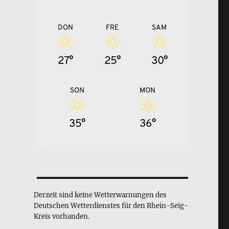
DON
FRE
SAM
27°
25°
30°
SON
MON
35°
36°
Derzeit sind keine Wetterwarnungen des
Deutschen Wetterdienstes für den Rhein-Seig-
Kreis vorhanden.