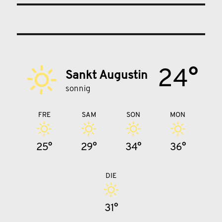
24°
Sankt Augustin
sonnig
FRE
SAM
SON
MON
25°
29°
34°
36°
DIE
31°