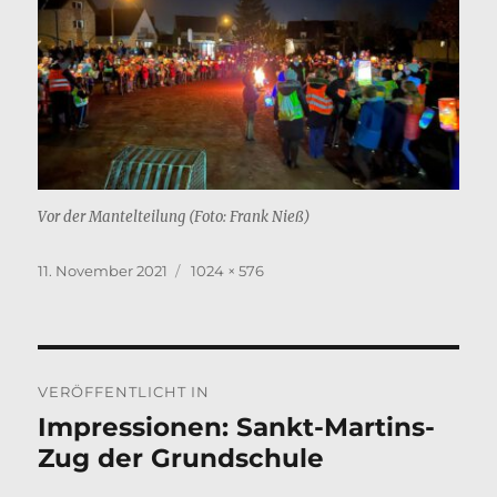
Vor der Mantelteilung (Foto: Frank Nieß)
Veröffentlicht
Originalgröße
11. November 2021
1024 × 576
am
Beitragsnavigation
VERÖFFENTLICHT IN
Impressionen: Sankt-Martins-
Zug der Grundschule