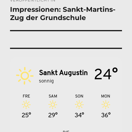
VERÖFFENTLICHT IN
Impressionen: Sankt-Martins-
Zug der Grundschule
24°
Sankt Augustin
sonnig
FRE
SAM
SON
MON
25°
29°
34°
36°