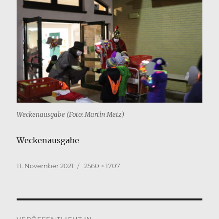
Weckenausgabe (Foto: Martin Metz)
Weckenausgabe
Veröffentlicht
Originalgröße
11. November 2021
2560 × 1707
am
Beitragsnavigation