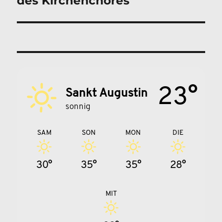
des Kirchenchores
23°
Sankt Augustin
sonnig
SAM
SON
MON
DIE
30°
35°
35°
28°
MIT