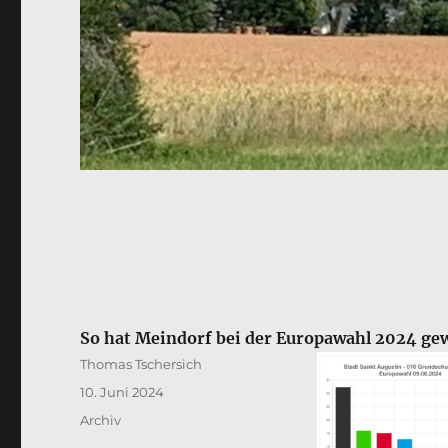
So hat Meindorf bei der Europawahl 2024 gew
Autor
Thomas Tschersich
Veröffentlicht
10. Juni 2024
am
Kategorien
Archiv