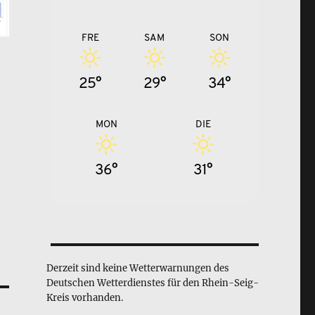
FRE
SAM
SON
25°
29°
34°
MON
DIE
36°
31°
Derzeit sind keine Wetterwarnungen des
Deutschen Wetterdienstes für den Rhein-Seig-
Kreis vorhanden.