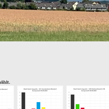
ählt.