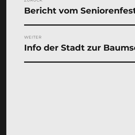
Bericht vom Seniorenfes
Vorheriger
Beitrag:
WEITER
Info der Stadt zur Baum
Nächster
Beitrag: