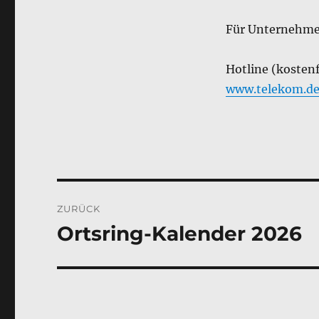
Für Unternehme
Hotline (kosten
www.telekom.de/
Beitragsnavigation
ZURÜCK
Ortsring-Kalender 2026
Vorheriger
Beitrag: