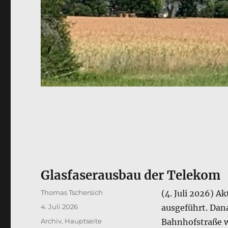
Glasfaserausbau der Telekom
Autor
Thomas Tschersich
(4. Juli 2026) A
Veröffentlicht
4. Juli 2026
ausgeführt. Dan
am
Kategorien
Archiv
,
Hauptseite
Bahnhofstraße w