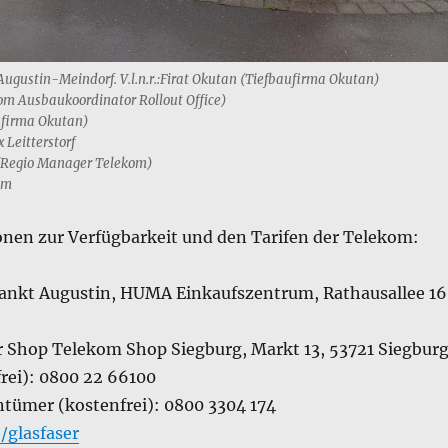
Augustin-Meindorf. V.l.n.r.:Firat Okutan (Tiefbaufirma Okutan)
m Ausbaukoordinator Rollout Office)
ufirma Okutan)
 Leitterstorf
 (Regio Manager Telekom)
om
nen zur Verfügbarkeit und den Tarifen der Telekom:
nkt Augustin, HUMA Einkaufszentrum, Rathausallee 16
 Shop Telekom Shop Siegburg, Markt 13, 53721 Siegbur
frei): 0800 22 66100
ntümer (kostenfrei): 0800 3304 174
/glasfaser