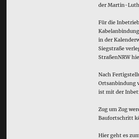
der Martin-Luth
Für die Inbetrie
Kabelanbindung 
in der Kalender
Siegstraße ver
StraßenNRW hier
Nach Fertigstel
Ortsanbindung v
ist mit der Inb
Zug um Zug werd
Baufortschritt k
Hier geht es zu