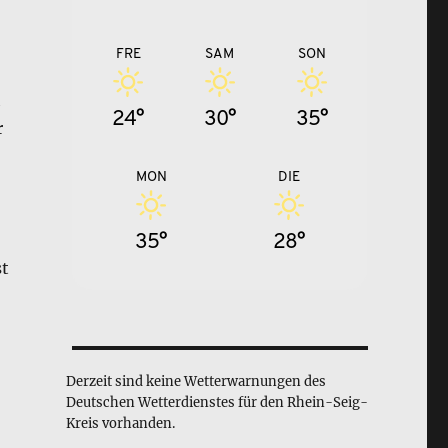
FRE
SAM
SON
h
24°
30°
35°
r
MON
DIE
35°
28°
st
Derzeit sind keine Wetterwarnungen des
Deutschen Wetterdienstes für den Rhein-Seig-
Kreis vorhanden.