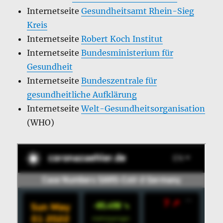
Internetseite
Gesundheitsamt Rhein-Sieg
Kreis
Internetseite
Robert Koch Institut
Internetseite
Bundesministerium für
Gesundheit
Internetseite
Bundeszentrale für
gesundheitliche Aufklärung
Internetseite
Welt-Gesundheitsorganisation
(WHO)