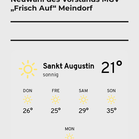
„Frisch Auf“ Meindorf
Beitrag:
21°
Sankt Augustin
sonnig
DON
FRE
SAM
SON
26°
25°
29°
35°
MON