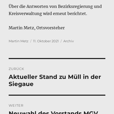
Über die Antworten von Bezirksregierung und
Kreisverwaltung wird erneut berichtet.
Martin Metz, Ortsvorsteher
Autor
Veröffentlicht
Kategorien
Martin Metz
11. Oktober 2021
Archiv
am
Beitragsnavigation
ZURÜCK
Aktueller Stand zu Müll in der
Vorheriger
Siegaue
Beitrag:
WEITER
Neuwahl des Vorstands MGV
Nächster