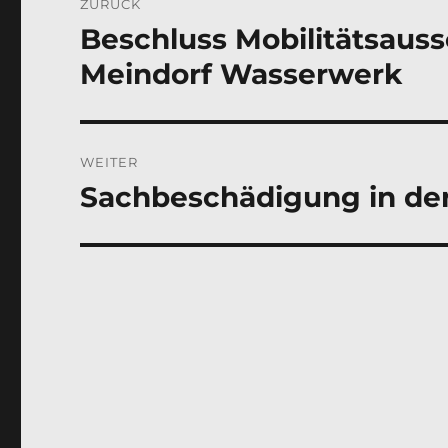
ZURÜCK
Beschluss Mobilitätsaus
Vorheriger
Beitrag:
Meindorf Wasserwerk
WEITER
Sachbeschädigung in de
Nächster
Beitrag: