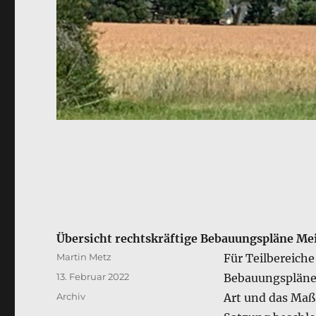
Übersicht rechtskräftige Bebauungspläne Me
Autor
Martin Metz
Für Teilbereiche
Veröffentlicht
13. Februar 2022
Bebauungspläne,
am
Kategorien
Archiv
Art und das Maß 