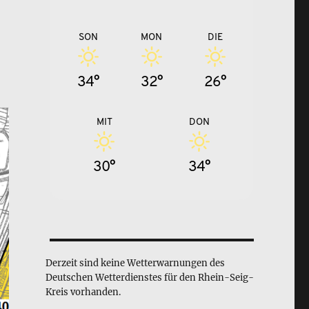
SON
MON
DIE
34°
32°
26°
MIT
DON
30°
34°
Derzeit sind keine Wetterwarnungen des
Deutschen Wetterdienstes für den Rhein-Seig-
Kreis vorhanden.