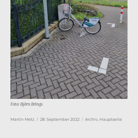
Foto: Björn Brings
Autor
Veröffentlicht
Kategorien
Martin Metz
28. September 2022
Archiv
,
Hauptseite
am