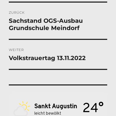
Beitragsnavigation
ZURÜCK
Sachstand OGS-Ausbau
Vorheriger
Grundschule Meindorf
Beitrag:
WEITER
Volkstrauertag 13.11.2022
Nächster
Beitrag:
24°
Sankt Augustin
leicht bewölkt