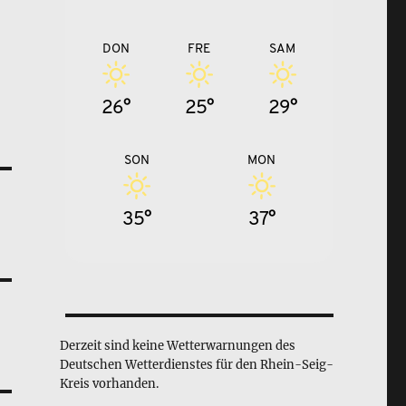
DON
FRE
SAM
26°
25°
29°
SON
MON
35°
37°
Derzeit sind keine Wetterwarnungen des
Deutschen Wetterdienstes für den Rhein-Seig-
Kreis vorhanden.