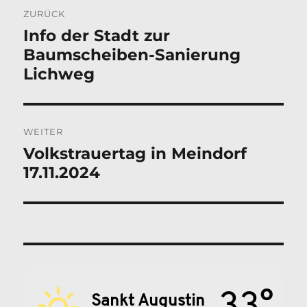
Beitragsnavigation
ZURÜCK
Info der Stadt zur
Vorheriger
Baumscheiben-Sanierung
Beitrag:
Lichweg
WEITER
Volkstrauertag in Meindorf
Nächster
17.11.2024
Beitrag:
33°
Sankt Augustin