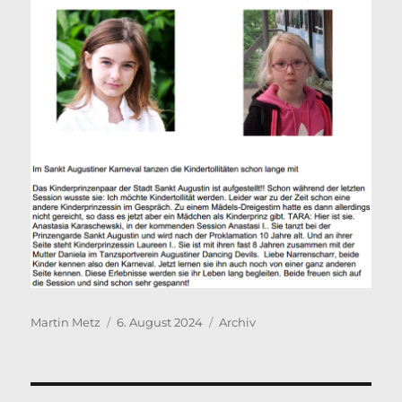
Autor
Veröffentlicht
Kategorien
Martin Metz
6. August 2024
Archiv
am