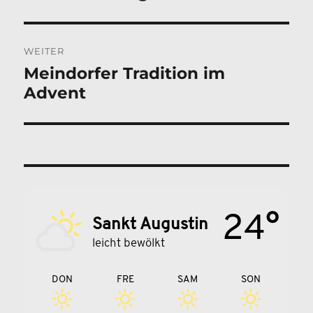
Beitrag:
WEITER
Meindorfer Tradition im
Nächster
Advent
Beitrag:
24°
Sankt Augustin
leicht bewölkt
DON
FRE
SAM
SON