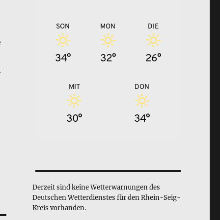
SON
MON
DIE
e
34°
32°
26°
l-
MIT
DON
30°
34°
Derzeit sind keine Wetterwarnungen des
Deutschen Wetterdienstes für den Rhein-Seig-
Kreis vorhanden.