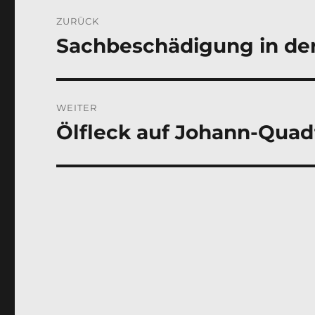
Beitragsnavigation
ZURÜCK
Sachbeschädigung in de
Vorheriger
Beitrag:
WEITER
Ölfleck auf Johann-Quadt
Nächster
Beitrag: