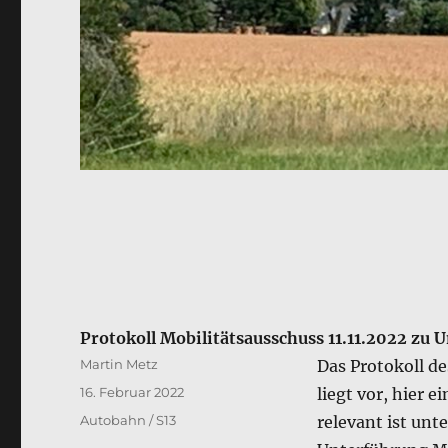
Protokoll Mobilitätsausschuss 11.11.2022 zu 
Autor
Martin Metz
Das Protokoll de
Veröffentlicht
16. Februar 2022
liegt vor, hier e
am
Kategorien
Autobahn / S13
relevant ist unt