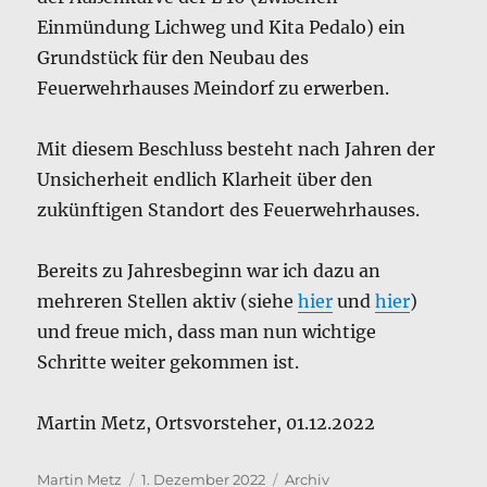
Einmündung Lichweg und Kita Pedalo) ein
Grundstück für den Neubau des
Feuerwehrhauses Meindorf zu erwerben.
Mit diesem Beschluss besteht nach Jahren der
Unsicherheit endlich Klarheit über den
zukünftigen Standort des Feuerwehrhauses.
Bereits zu Jahresbeginn war ich dazu an
mehreren Stellen aktiv (siehe
hier
und
hier
)
und freue mich, dass man nun wichtige
Schritte weiter gekommen ist.
Martin Metz, Ortsvorsteher, 01.12.2022
Autor
Veröffentlicht
Kategorien
Martin Metz
1. Dezember 2022
Archiv