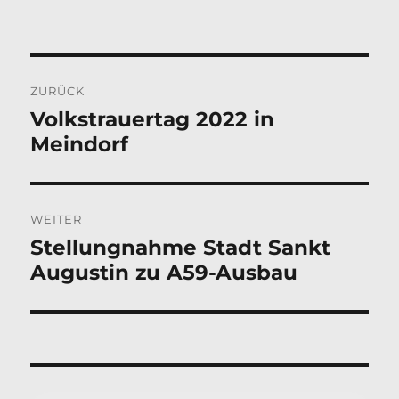
am
Beitragsnavigation
ZURÜCK
Volkstrauertag 2022 in
Vorheriger
Meindorf
Beitrag:
WEITER
Stellungnahme Stadt Sankt
Nächster
Augustin zu A59-Ausbau
Beitrag: