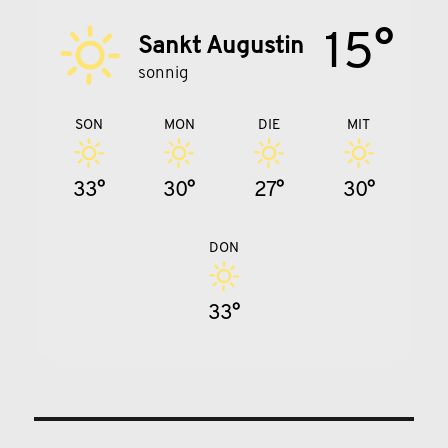
15°
Sankt Augustin
sonnig
SON
MON
DIE
MIT
33°
30°
27°
30°
DON
33°