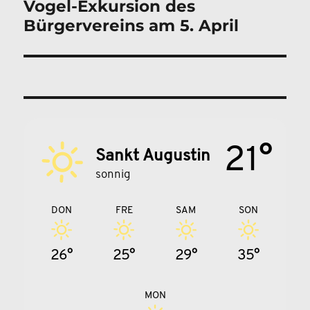
Vogel-Exkursion des
Nächster
Bürgervereins am 5. April
Beitrag:
21°
Sankt Augustin
sonnig
DON
FRE
SAM
SON
26°
25°
29°
35°
MON