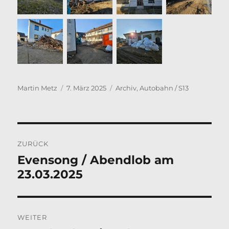
Autor
Veröffentlicht
Kategorien
Martin Metz
7. März 2025
Archiv
,
Autobahn / S13
am
Beitragsnavigation
ZURÜCK
Evensong / Abendlob am
Vorheriger
23.03.2025
Beitrag:
WEITER