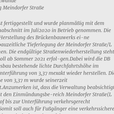
tzwände
g Meindorfer Straße
t fertiggestellt und wurde planmäßig mit dem
nabschnitt im
Juli
2020 in Betrieb genommen. Die
 Herstellung des Brückenbauwerks ei-
ne
bauzeitliche Tieferlegung der Meindorfer Straße/L
men.
Die endgültige Straßenwiederherstellung steh
soll ab Sommer 2021 erfol-
gen.
Dabei wird die DB
usbau bestehende lichte Durchfahrtshöhe im
Unterführun
g von 3,37 m
exakt wieder herstellen. Di
e von 3,37
m wurde seinerzeit
t.
Anzumerken ist, dass die Verwaltung beabsichtigt
eit den Einmündungsbe-
reich Meindorfer Straße(L
f bis zur Unterführung verkehr
sgerecht
Somit soll auch für Fußgänger eine verkehrssicher