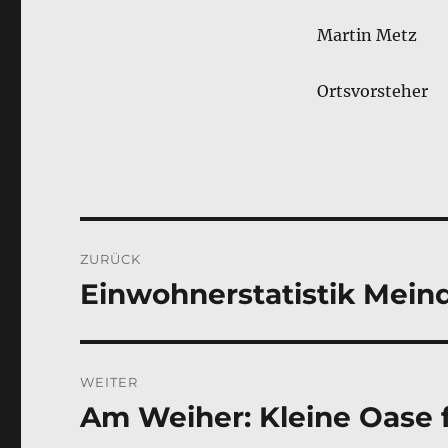
Martin Metz
Ortsvorsteher
Beitragsnavigation
ZURÜCK
Einwohnerstatistik Mein
Vorheriger
Beitrag:
WEITER
Am Weiher: Kleine Oase 
Nächster
Beitrag: