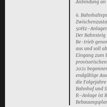
Anbindung an
6. Bahnhaltep
Zwischenzusta
50Hz
–
Anlage
Der Bahnsteig 
Be-
trieb geno
aus und soll 
Eingang zum B
pro
visorische
2021 begonne
endgültige Aus
die Folgejahr
Bahnhof
und 
R
–
Anlage
ist 
Bebauun
gspla