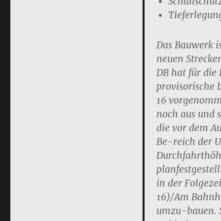
Scha
llschu
Tieferlegun
Das Bauwerk is
neuen Strecke
DB hat für die
provisoris
che 
16 vorgenom
noch aus un
d 
die vor dem A
Be-
reich der 
Durchfahrthöh
planfestgestell
in der Folgez
16)/Am Bahnho
umzu-
bauen. 