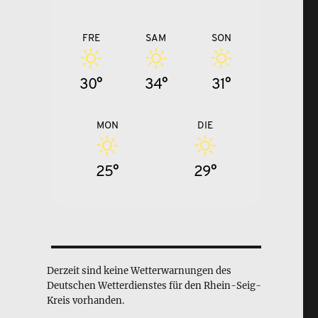
FRE
SAM
SON
30°
34°
31°
MON
DIE
25°
29°
Derzeit sind keine Wetterwarnungen des
Deutschen Wetterdienstes für den Rhein-Seig-
Kreis vorhanden.