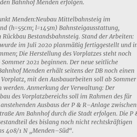
 den Bahnhof
Menden erfolgen.
unkt Menden:
Neubau Mittelbahnsteig im
nd (h=55cm; l=145m) Bahnsteigausstattung,
n Rückbau Bestandsbahns
teig
.
Stand der Arbeiten:
wurde im Juli 2020 planmäßig fertiggestellt und i
mmen; Die Herstellung des Vorplatzes steht noch
ab Sommer
2021 beginnen.
Der neue seitliche
ahnhof Menden erhält seitens der D
B noch einen
n Vorplatz, mit den Ausbauarbeiten soll ab Sommer
n werden.
Anmerkung der Verwaltung: Der
bau des Vorplatzbereichs soll im Rah
men des
für
e anstehenden
Ausbaus der P & R
–
Anlage zwischen
Straße Am Bahnhof
durch die Stadt erfolgen. Die P 
Bestandteil des
bislang noch nicht rechtskräftigen
ns 408/1 N „Menden
–
Süd“.