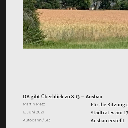
DB gibt Überblick zu S 13 – Ausbau
Autor
Martin Metz
Für die Sitzung
Veröffentlicht
6. Juni 2021
Stadtrates am 1
am
Kategorien
Autobahn / S13
Ausbau erstellt.