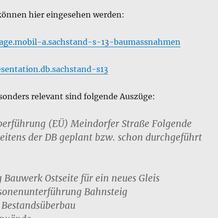
können hier eingesehen werden:
lage.mobil-a.sachstand-s-13-baumassnahmen
sentation.db.sachstand-s13
sonders relevant sind folgende Auszüge:
berführung (EÜ) Meindorfer Straße
Folgende
seitens der DB geplant bzw. schon durchgeführt
g Bauwerk O
stseite für ein neues Gleis
sonenunterführung Bahnsteig
 Bestandsüberbau